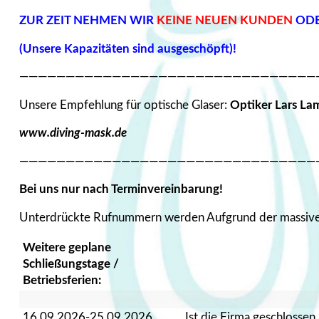
ZUR ZEIT NEHMEN WIR
KEINE NEUEN KUNDEN
ODE
(Unsere Kapazitäten sind ausgeschöpft)!
————————————————————————————————
Unsere Empfehlung für optische Glaser:
Optiker Lars Lam
www.diving-mask.de
————————————————————————————————
Bei uns nur nach Terminvereinbarung!
Unterdrückte Rufnummern werden Aufgrund der massiven 
Weitere geplane
Schließungstage /
Betriebsferien:
16.09.2026-25.09.2026
Ist die Firma geschlossen.