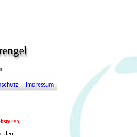
rengel
er
nschutz
Impressum
bsferien!
erden.